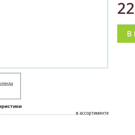
22
В
еристики
в ассортименте