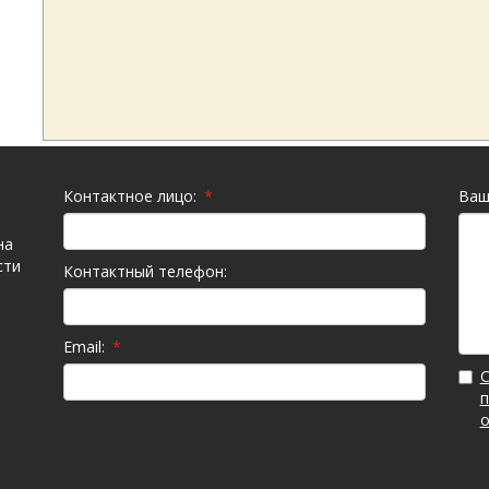
Контактное лицо:
*
Ваш
на
сти
Контактный телефон:
Email:
*
С
п
о